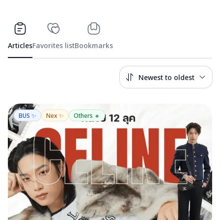
Articles
Favorites list
Bookmarks
Newest to oldest
BUS ✨
Nex ✨
Others 🔸