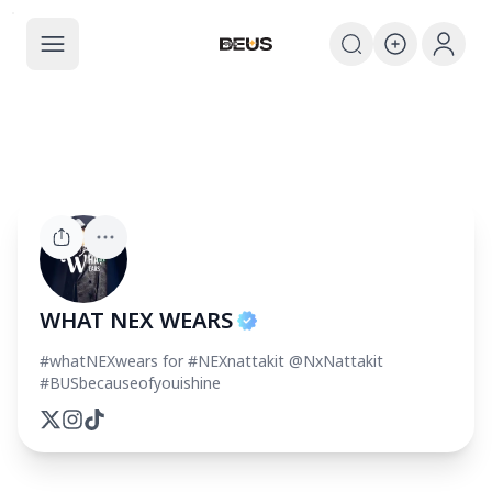
The BEUS
The BEUS - แหล่งรวมชุมชนแฟนคลับ
W
WHAT NEX WEARS
#whatNEXwears for #NEXnattakit @NxNattakit
#BUSbecauseofyouishine
Twitter
Instagram
Tiktok