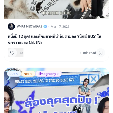
W
WHAT NEX WEARS
·
Mar 17, 2026
หนึ่งปี 12 ลุค! และศักยภาพที่น่าจับตามอง ‘เน็กซ์ BUS’ ใน
จักรวาลของ CELINE
30
1
'
min read
BUS ✨
Nex ✨
Filmography ✨