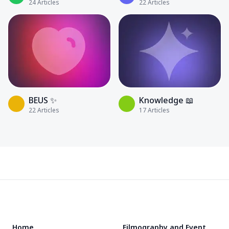
24
Articles
22
Articles
BEUS ✨
Knowledge 📖
22
Articles
17
Articles
Footer
Home
Filmography and Event