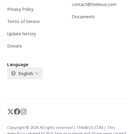
contact@thebeus.com
Privacy Policy
Documents
Terms of Service
Update history
Donate
Language
English
X-twitter
Facebook
Instagram
Copyright © 2026 All rights reserved | THEBEUS.COM | This
website is created by BUS fans to support and share news related