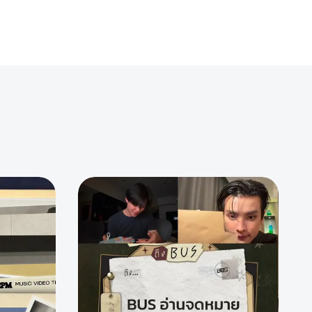
15
213