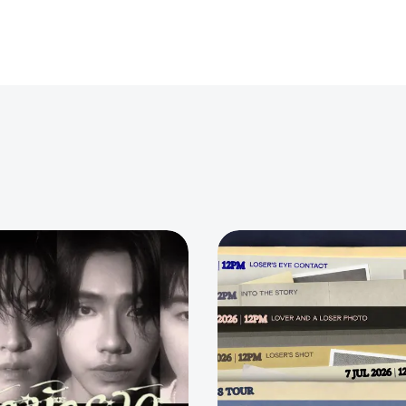
301
8
624