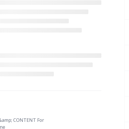
 &amp; CONTENT For
ine