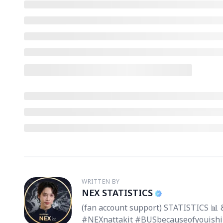
WRITTEN BY
NEX STATISTICS
N
(fan account support) STATISTICS 
#NEXnattakit #BUSbecauseofyouish