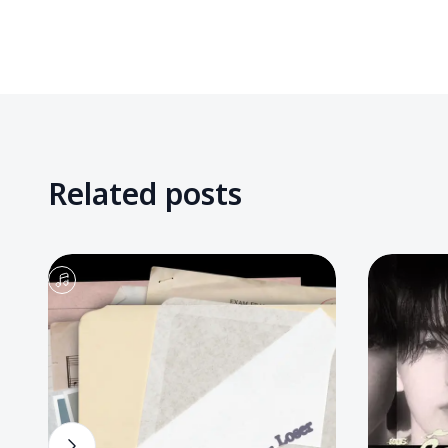
Related posts
16
954
6