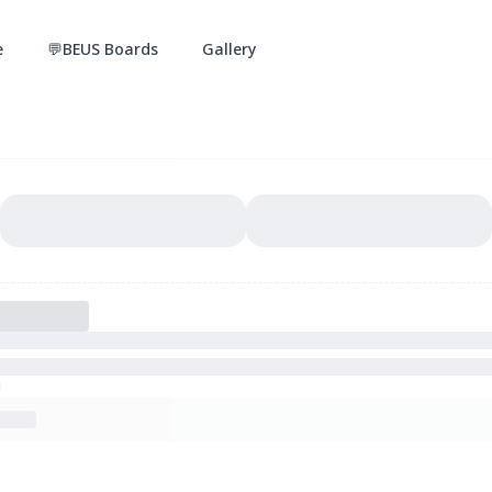
e
💬BEUS Boards
Gallery
you i shine) ไทยบอยแบนด์ รวบรวมข่าวสาร บทความ กิจกรรม ชา