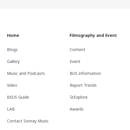
รายการ
POP
I
ของ
ท่อง
STAGE
shine
Footer
ขวัญ
เที่ยว
SHOW
“
🎁
แนว
ใหม่
Home
Filmography and Event
โดย
หนุ่มๆ
Blogs
Content
วง
BUS
Gallery
Event
Music and Podcasts
BUS information
Video
Report Trends
BEUS Guide
🚀Explore
LAB
Awards
Contact Sonray Music