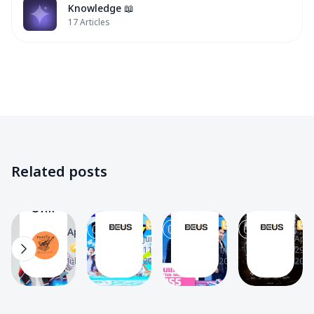
Knowledge 📖
17
Articles
BUS
BUS
BUS
✨
✨
✨
Filmography
Videos
BUS
Peemwasu
✨
📽
✨
✨
เตรียม
‘แค่
“เปิด
Gallery
Related posts
🖼️
พบ
ไหน
ตัวBUS5
กับ
แค่
ใน
Diary’s
The
The
The
รายการ
นั้น
single
Of
BEUS
BEUS
BEU
บัส
(NO
ที่3
Love
T
T
T
April_summer39
13
10
10
12
ซิ่ง
MATTER
ของ
Jun
May
Apr
Project
A
11,
16,
29,
ไทย
WHAT)’
BUS
To
Jul 14, 2024
2024
2024
2024
แลนด์
–
Because
N’PEEM
(BUSSING
BUS5|
of
🏀
THAILAND)
T-
you
By