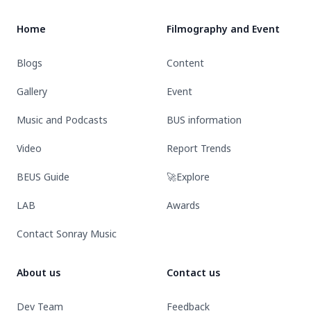
CELINE
TOUR
TOUR
TODAY’
:
:
ใน
Home
Filmography and Event
THE
THE
ประเด็น
FIRST
FIRST
“ความ
Blogs
Content
LIGHT
LIGHT
รัก
across
ทุก
และ
Gallery
Event
all
ประเทศ
ความ
countries.
Music and Podcasts
BUS information
หลาก
หลาย
Video
Report Trends
ทาง
เพศ”
BEUS Guide
🚀Explore
LAB
Awards
Contact Sonray Music
About us
Contact us
Dev Team
Feedback