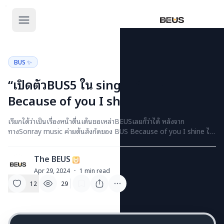
The BEUS
The BEUS - แหล่ง
BUS ✨
“เปิดตัวBUS5 ใน single ที่3 ของ BUS
Because of you I shine “
เรียกได้ว่าเป็นเรื่องหน้าตื่นเต้นขอเหล่าBEUSเลยก็ว่าได้ หลังจาก
ทางSonray music ค่ายต้นสังกัดของ BUS Because of you I shine ได้
ประกาศว่าจะมีการปล่อยsingleที่3และ4 ในรูปแบบของ SUB-UNITS โดย
ใช้ชื่อ SUB-UNITS ว่า BUS5 และ BUS7 โดยมีจำนวนสมาชิกตามชื่อของ
The BEUS
SUB-UNITSนั้นๆ ทำเอาเหล่าBEUSต่างคาดการกันไปต่างๆ นานาว่าใครจะ
T
อยู่ SUB-UNITS ไหนบ้าง จนช่วงเย็น ของวันที่ 28 เมษายน ที่ผ่านมาทาง
Apr 29, 2024
·
1
min read
Twitter (X) BUS Because of you I shine ได้ปล่อย BUS5 Member
12
29
Introduction ออกมา ประกอบไปด้วย ฮาร์ท จั๋ง จินวุค ภู และ มาร์คคริส
โดยมีการเกริ่นใน singl นี้ว่าเป็นเพลงช้า ที่มีทั้ง การร้องที่ใช้เทคนิคมากกว่า
เดิม […]