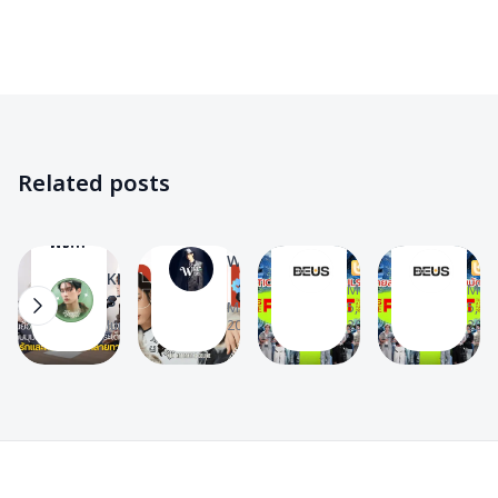
BUS
✨
Nex
BUS
BUS
BUS
✨
✨
✨
✨
Others
News
News
Khunpol
🔸
📰
📰
✨
หนึ่ง
Get
เตรียม
Others
Related posts
ปี 12
🔸
ready!
ตัวให้
ลุค!
Summary
พร้อม!
ย้อน
WHAT
The
The
และ
of
สรุป
NEX
ฟัง
BEUS
BEU
ศักยภาพ
WEARS
ticket
ราย
มุม
W
T
T
KHUNPOL
16
30
20
16
ที่น่า
sales
ละเอียด
Mar
Mar
มอง
K
STATS
Mar 17,
5,
5,
จับตา
details
กด
ของ
Jun 1, 2026
2026
2026
2026
มอง
for
บัตร
ขุนพล
‘เน็กซ์
BUS
BUS
จาก
BUS’
THE
THE
รายการ
ใน
1ST
1ST
‘AIM
จักรวาล
ASIA
ASIA
Footer
HOUR
ของ
FANCON
FANCON
by