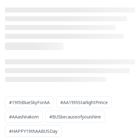
#19thBlueSkyForAA
#AA19thStarlightPrince
#AAashirakorn
#BUSbecauseofyouishine
#HAPPY19thAABUSDay