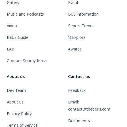
across
ทุก
และ
Gallery
Event
all
ประเทศ
ความ
countries.
Music and Podcasts
BUS information
หลาก
หลาย
Video
Report Trends
ทาง
เพศ”
BEUS Guide
🚀Explore
LAB
Awards
Contact Sonray Music
About us
Contact us
Dev Team
Feedback
About us
Email:
contact@thebeus.com
Privacy Policy
Documents
Terms of Service