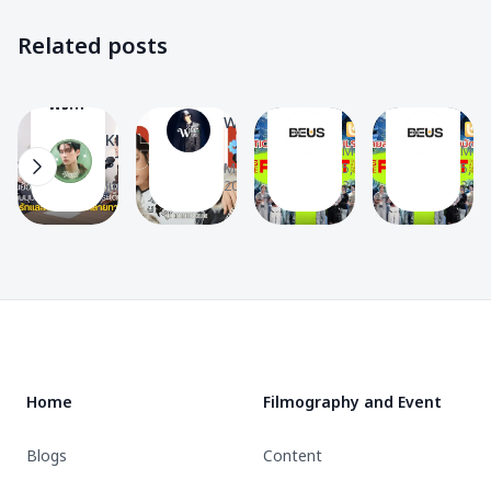
หนึ่ง
Get
เตรียม
Others
Related posts
ปี 12
🔸
ready!
ตัวให้
ลุค!
Summary
พร้อม!
ย้อน
WHAT
The
The
และ
of
สรุป
NEX
ฟัง
BEUS
BEU
ศักยภาพ
WEARS
ticket
ราย
มุม
W
T
T
KHUNPOL
16
30
20
16
ที่น่า
sales
ละเอียด
Mar
Mar
มอง
K
STATS
Mar 17,
5,
5,
จับตา
details
กด
ของ
Jun 1, 2026
2026
2026
2026
มอง
for
บัตร
ขุนพล
‘เน็กซ์
BUS
BUS
จาก
BUS’
THE
THE
รายการ
ใน
1ST
1ST
‘AIM
จักรวาล
ASIA
ASIA
Footer
HOUR
ของ
FANCON
FANCON
by
CELINE
TOUR
TOUR
TODAY’
:
:
ใน
Home
Filmography and Event
THE
THE
ประเด็น
FIRST
FIRST
“ความ
Blogs
Content
LIGHT
LIGHT
รัก