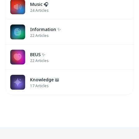
Music 🎧
24
Articles
Information ✨
22
Articles
BEUS ✨
22
Articles
Knowledge 📖
17
Articles
BUS
✨
Nex
BUS
BUS
BUS
✨
✨
✨
✨
Others
News
News
Khunpol
🔸
📰
📰
✨