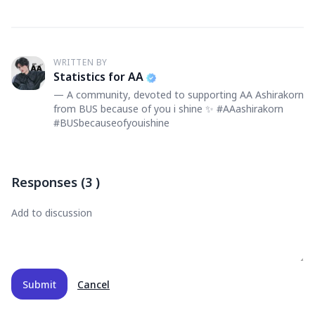
WRITTEN BY
S
Statistics for AA
— A community, devoted to supporting AA Ashirakorn
from BUS because of you i shine ✨ #AAashirakorn
#BUSbecauseofyouishine
Responses
(
3
)
Submit
Cancel