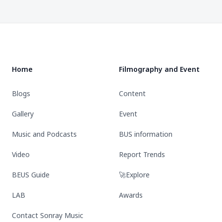
ระบาด
ค้น
you
มา
หนัก
พบ
i
แรง
ใคร
โลก
Footer
shine
วงใน
ติด
ใหม่
OFFICIAL
เผย
แล้ว
ที่
FANCLUB
เตรียม
เตรียม
เมืองทอง
Home
Filmography and Event
ขึ้นเท
จอ
รนด์
สระ
Blogs
Content
อันดับ
จึ้ง
1
Gallery
Event
Music and Podcasts
BUS information
Video
Report Trends
BEUS Guide
🚀Explore
LAB
Awards
Contact Sonray Music