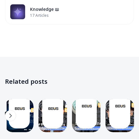
Knowledge 📖
17
Articles
BUS
BUS
BUS
BUS
✨
✨
✨
✨
News
News
BEUS
News
📰
📰
✨
📰
Videos
Videos
News
Videos
📽
📽
📰
📽
BUS
BUS
วิธี
BUS
Related posts
LIGHT
LIGHT
สมัคร
LIGHT
THE
THE
The
The
สมาชิก
THE
WORLD
WORLD
The
The
BEUS
BEU
BEUS
WORLD
BEUS
BEUS
NEWS
NEWS
T
T
Membership
T
NEWS
T
23
12
14
15
|
|
Jan
Jan
|
|
Feb 7,
Feb 6,
30,
23,
EP.3
EP.2
2025
2025
2025
2025
BUS
EP.4
– วัย
–
because
–
BUS
ประเทศไท
of
#BUSเดี่ยว