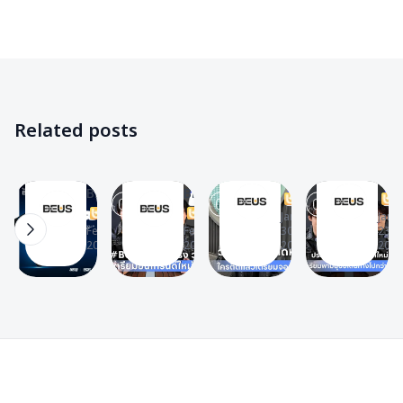
BUS
BUS
✨
✨
✨
✨
News
News
BEUS
News
📰
📰
✨
📰
Videos
Videos
News
Videos
📽
📽
📰
📽
BUS
BUS
วิธี
BUS
Related posts
LIGHT
LIGHT
สมัคร
LIGHT
THE
THE
The
The
สมาชิก
THE
WORLD
WORLD
The
The
BEUS
BEU
BEUS
WORLD
BEUS
BEUS
NEWS
NEWS
T
T
Membership
T
NEWS
T
23
12
14
15
|
|
Jan
Jan
|
|
Feb 7,
Feb 6,
30,
23,
EP.3
EP.2
2025
2025
2025
2025
BUS
EP.4
– วัย
–
because
–
BUS
ประเทศไท
of
#BUSเดี่ยว
ระบาด
ค้น
you
มา
หนัก
พบ
i
แรง
ใคร
โลก
Footer
shine
วงใน
ติด
ใหม่
OFFICIAL
เผย
แล้ว
ที่