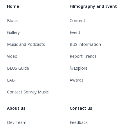
FANCLUB
เตรียม
เตรียม
เมืองทอง
Home
Filmography and Event
ขึ้นเท
จอ
รนด์
สระ
Blogs
Content
อันดับ
จึ้ง
1
Gallery
Event
Music and Podcasts
BUS information
Video
Report Trends
BEUS Guide
🚀Explore
LAB
Awards
Contact Sonray Music
About us
Contact us
Dev Team
Feedback