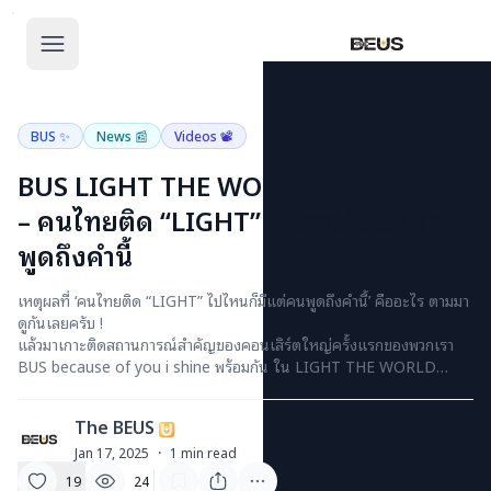
The BEUS
The BEUS - แหล่ง
BUS ✨
News 📰
Videos 📽
BUS LIGHT THE WORLD NEWS | EP.1
– คนไทยติด “LIGHT” ไปไหนก็มีแต่คน
พูดถึงคำนี้
เหตุผลที่ ‘คนไทยติด “LIGHT” ไปไหนก็มีแต่คนพูดถึงคำนี้’ คืออะไร ตามมา
ดูกันเลยครับ !
แล้วมาเกาะติดสถานการณ์สำคัญของคอนเสิร์ตใหญ่ครั้งแรกของพวกเรา
BUS because of you i shine พร้อมกัน ใน LIGHT THE WORLD
NEWS ทุกวันพฤหัสบดี เวลา 15:00 น.
ทาง Official Social Media : BUS because of you i shine
The BEUS
T
Jan 17, 2025
·
1
min read
19
24