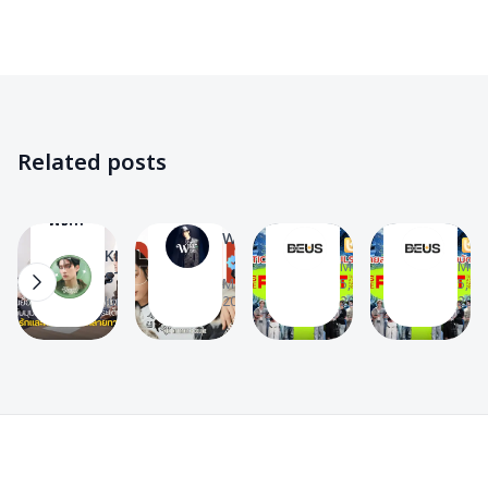
✨
Nex
BUS
BUS
BUS
✨
✨
✨
✨
Others
News
News
Khunpol
🔸
📰
📰
✨
หนึ่ง
Get
เตรียม
Others
Related posts
ปี 12
🔸
ready!
ตัวให้
ลุค!
Summary
พร้อม!
ย้อน
WHAT
The
The
และ
of
สรุป
NEX
ฟัง
BEUS
BEU
ศักยภาพ
WEARS
ticket
ราย
มุม
W
T
T
KHUNPOL
16
30
20
16
ที่น่า
sales
ละเอียด
Mar
Mar
มอง
K
STATS
Mar 17,
5,
5,
จับตา
details
กด
ของ
Jun 1, 2026
2026
2026
2026
มอง
for
บัตร
ขุนพล
‘เน็กซ์
BUS
BUS
จาก
BUS’
THE
THE
รายการ
ใน
1ST
1ST
‘AIM
จักรวาล
ASIA
ASIA
Footer
HOUR
ของ
FANCON
FANCON
by
CELINE
TOUR
TOUR
TODAY’