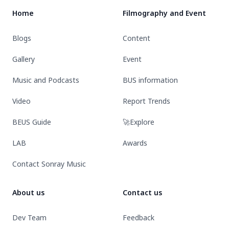
:
:
ใน
Home
Filmography and Event
THE
THE
ประเด็น
FIRST
FIRST
“ความ
Blogs
Content
LIGHT
LIGHT
รัก
across
ทุก
และ
Gallery
Event
all
ประเทศ
ความ
countries.
Music and Podcasts
BUS information
หลาก
หลาย
Video
Report Trends
ทาง
เพศ”
BEUS Guide
🚀Explore
LAB
Awards
Contact Sonray Music
About us
Contact us
Dev Team
Feedback