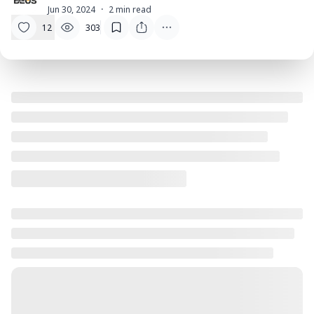
T
Jun 30, 2024
·
2
min read
12
303