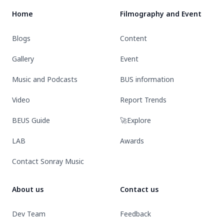
“รัก
UP
Home
Filmography and Event
มัก
EXHIBITI
ยาก”
Blogs
Content
(Lover
Loser)
Gallery
Event
Music and Podcasts
BUS information
Video
Report Trends
BEUS Guide
🚀Explore
LAB
Awards
Contact Sonray Music
About us
Contact us
Dev Team
Feedback