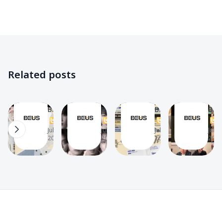
BUS
BUS
BUS
BUS
✨
✨
✨
✨
Music
Filmography
Filmography
Videos
🎧
✨
✨
📽
เนื้อ
BUS
เตรียม
BUS
Related posts
เพลง
เปิด
ตัวให้
อ่าน
รัก
ภาพ
พร้อม!
จดหมาย
The
The
The
The
มัก
LOSER’S
ส่อง
ของ
BEUS
BEUS
BEUS
BEU
ยาก
T
EYE
T
ตา
T
แฟน
T
16
6
8
15
(Lover
CONTACT
ราง
คลับ
Jul 8,
Jul 2,
Jul 1,
Jun 4
2026
2026
2026
2026
Loser)
เตรียม
คัม
ที่ส่ง
–
ปล่อย
แบ็ก
จาก
BUS
เพลง
วง
ดีใจ
ใหม่
BUS
ที่
“รัก
กับ
ไม่มี
Footer
มัก
ซิงเกิล
เธอ
ยาก”
ใหม่
POP-