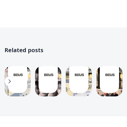
BUS
BUS
BUS
BUS
✨
✨
✨
✨
Music
Filmography
Filmography
Videos
🎧
✨
✨
📽
เนื้อ
BUS
เตรียม
BUS
Related posts
เพลง
เปิด
ตัวให้
อ่าน
รัก
ภาพ
พร้อม!
จดหมาย
The
The
The
The
มัก
LOSER’S
ส่อง
ของ
BEUS
BEUS
BEUS
BEU
ยาก
T
EYE
T
ตา
T
แฟน
T
16
6
8
15
(Lover
CONTACT
ราง
คลับ
Jul 8,
Jul 2,
Jul 1,
Jun 4
2026
2026
2026
2026
Loser)
เตรียม
คัม
ที่ส่ง
–
ปล่อย
แบ็ก
จาก
BUS
เพลง
วง
ดีใจ
ใหม่
BUS
ที่
“รัก
กับ
ไม่มี
Footer
มัก
ซิงเกิล
เธอ