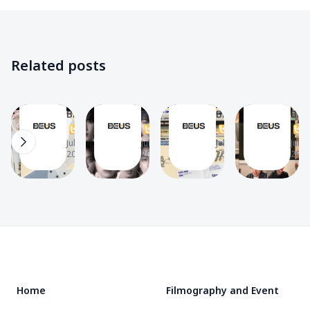
✨
✨
✨
✨
Music
Filmography
Filmography
Videos
🎧
✨
✨
📽
เนื้อ
BUS
เตรียม
BUS
Related posts
เพลง
เปิด
ตัวให้
อ่าน
รัก
ภาพ
พร้อม!
จดหมาย
The
The
The
The
มัก
LOSER’S
ส่อง
ของ
BEUS
BEUS
BEUS
BEU
ยาก
T
EYE
T
ตา
T
แฟน
T
16
6
8
15
(Lover
CONTACT
ราง
คลับ
Jul 8,
Jul 2,
Jul 1,
Jun 4
2026
2026
2026
2026
Loser)
เตรียม
คัม
ที่ส่ง
–
ปล่อย
แบ็ก
จาก
BUS
เพลง
วง
ดีใจ
ใหม่
BUS
ที่
“รัก
กับ
ไม่มี
Footer
มัก
ซิงเกิล
เธอ
ยาก”
ใหม่
POP-
“รัก
UP
Home
Filmography and Event
มัก
EXHIBITI
ยาก”