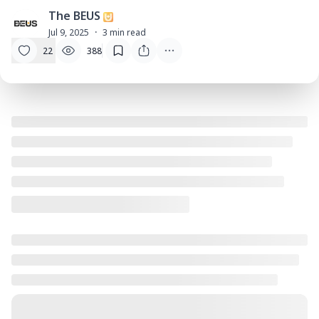
The BEUS
T
Jul 9, 2025
·
3
min read
22
388