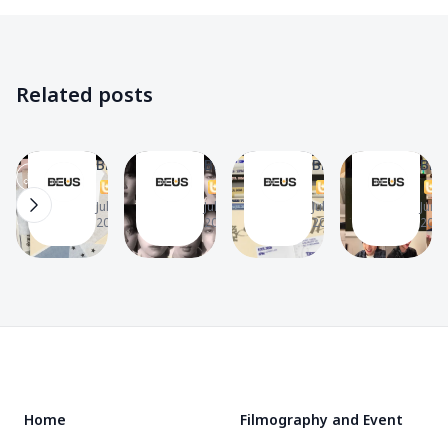
✨
✨
✨
✨
Music
Filmography
Filmography
Videos
🎧
✨
✨
📽
เนื้อ
BUS
เตรียม
BUS
Related posts
เพลง
เปิด
ตัวให้
อ่าน
รัก
ภาพ
พร้อม!
จดหมาย
The
The
The
The
มัก
LOSER’S
ส่อง
ของ
BEUS
BEUS
BEUS
BEU
ยาก
T
EYE
T
ตา
T
แฟน
T
16
6
8
15
(Lover
CONTACT
ราง
คลับ
Jul 8,
Jul 2,
Jul 1,
Jun 4
2026
2026
2026
2026
Loser)
เตรียม
คัม
ที่ส่ง
–
ปล่อย
แบ็ก
จาก
BUS
เพลง
วง
ดีใจ
ใหม่
BUS
ที่
“รัก
กับ
ไม่มี
Footer
มัก
ซิงเกิล
เธอ
ยาก”
ใหม่
POP-
“รัก
UP
Home
Filmography and Event
มัก
EXHIBITI
ยาก”