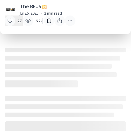
The BEUS
T
Jul 26, 2025
·
2
min read
27
6.2k