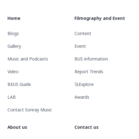
ยาก”
ใหม่
POP-
“รัก
UP
Home
Filmography and Event
มัก
EXHIBITI
ยาก”
Blogs
Content
(Lover
Loser)
Gallery
Event
Music and Podcasts
BUS information
Video
Report Trends
BEUS Guide
🚀Explore
LAB
Awards
Contact Sonray Music
About us
Contact us