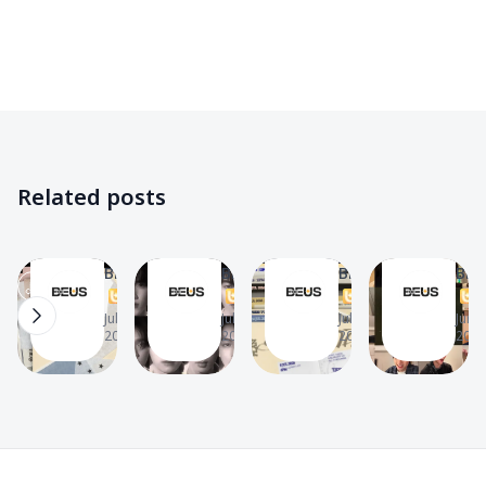
BUS
BUS
BUS
BUS
✨
✨
✨
✨
Music
Filmography
Filmography
Videos
🎧
✨
✨
📽
เนื้อ
BUS
เตรียม
BUS
Related posts
เพลง
เปิด
ตัวให้
อ่าน
รัก
ภาพ
พร้อม!
จดหมาย
The
The
The
The
มัก
LOSER’S
ส่อง
ของ
BEUS
BEUS
BEUS
BEU
ยาก
T
EYE
T
ตา
T
แฟน
T
16
6
8
15
(Lover
CONTACT
ราง
คลับ
Jul 8,
Jul 2,
Jul 1,
Jun 4
2026
2026
2026
2026
Loser)
เตรียม
คัม
ที่ส่ง
–
ปล่อย
แบ็ก
จาก
BUS
เพลง
วง
ดีใจ
ใหม่
BUS
ที่
“รัก
กับ
ไม่มี
Footer
มัก
ซิงเกิล
เธอ